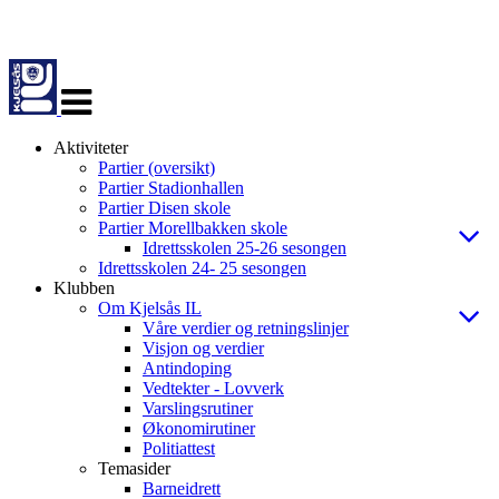
Veksle
navigasjon
Aktiviteter
Partier (oversikt)
Partier Stadionhallen
Partier Disen skole
Partier Morellbakken skole
Idrettsskolen 25-26 sesongen
Idrettsskolen 24- 25 sesongen
Klubben
Om Kjelsås IL
Våre verdier og retningslinjer
Visjon og verdier
Antindoping
Vedtekter - Lovverk
Varslingsrutiner
Økonomirutiner
Politiattest
Temasider
Barneidrett