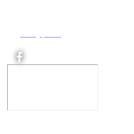
Engebråtveien 11
inng. Neptunveien 8 -12
0493 Oslo
T:
9191 1913
E:
kontoret@kjelsaas.no
Orgnr: ‍975 663 450