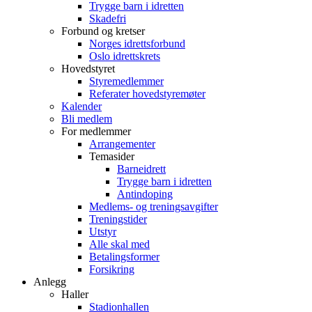
Trygge barn i idretten
Skadefri
Forbund og kretser
Norges idrettsforbund
Oslo idrettskrets
Hovedstyret
Styremedlemmer
Referater hovedstyremøter
Kalender
Bli medlem
For medlemmer
Arrangementer
Temasider
Barneidrett
Trygge barn i idretten
Antindoping
Medlems- og treningsavgifter
Treningstider
Utstyr
Alle skal med
Betalingsformer
Forsikring
Anlegg
Haller
Stadionhallen