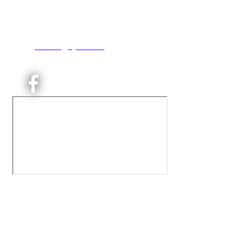
Engebråtveien 11
inng. Neptunveien 8 -12
0493 Oslo
T:
9191 1913
E:
kontoret@kjelsaas.no
Orgnr: ‍975 663 450