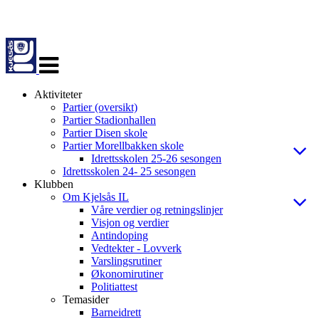
Veksle
navigasjon
Aktiviteter
Partier (oversikt)
Partier Stadionhallen
Partier Disen skole
Partier Morellbakken skole
Idrettsskolen 25-26 sesongen
Idrettsskolen 24- 25 sesongen
Klubben
Om Kjelsås IL
Våre verdier og retningslinjer
Visjon og verdier
Antindoping
Vedtekter - Lovverk
Varslingsrutiner
Økonomirutiner
Politiattest
Temasider
Barneidrett