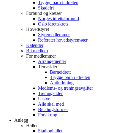
Trygge barn i idretten
Skadefri
Forbund og kretser
Norges idrettsforbund
Oslo idrettskrets
Hovedstyret
Styremedlemmer
Referater hovedstyremøter
Kalender
Bli medlem
For medlemmer
Arrangementer
Temasider
Barneidrett
Trygge barn i idretten
Antindoping
Medlems- og treningsavgifter
Treningstider
Utstyr
Alle skal med
Betalingsformer
Forsikring
Anlegg
Haller
Stadionhallen