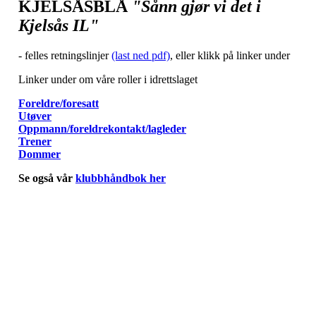
KJELSÅSBLÅ
"Sånn gjør vi det i
Kjelsås IL"
- felles retningslinjer
(last ned pdf)
, eller klikk på linker under
Linker under om våre roller i idrettslaget
Foreldre/foresatt
Utøver
Oppmann/foreldrekontakt/lagleder
Trener
Dommer
Se også vår
klubbhåndbok her
Kjelsås IL