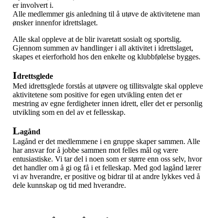
er involvert i.
Alle medlemmer gis anledning til å utøve de aktivitetene man
ønsker innenfor idrettslaget.
Alle skal oppleve at de blir ivaretatt sosialt og sportslig.
Gjennom summen av handlinger i all aktivitet i idrettslaget,
skapes et eierforhold hos den enkelte og klubbfølelse bygges.
I
drettsglede
Med idrettsglede forstås at utøvere og tillitsvalgte skal oppleve
aktivitetene som positive for egen utvikling enten det er
mestring av egne ferdigheter innen idrett, eller det er personlig
utvikling som en del av et fellesskap.
L
agånd
Lagånd er det medlemmene i en gruppe skaper sammen. Alle
har ansvar for å jobbe sammen mot felles mål og være
entusiastiske. Vi tar del i noen som er større enn oss selv, hvor
det handler om å gi og få i et felleskap. Med god lagånd lærer
vi av hverandre, er positive og bidrar til at andre lykkes ved å
dele kunnskap og tid med hverandre.