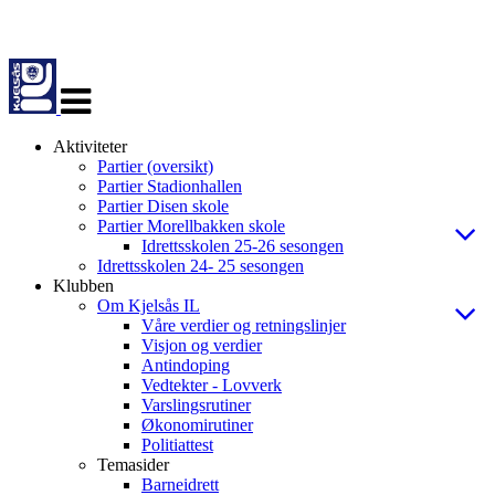
Veksle
navigasjon
Aktiviteter
Partier (oversikt)
Partier Stadionhallen
Partier Disen skole
Partier Morellbakken skole
Idrettsskolen 25-26 sesongen
Idrettsskolen 24- 25 sesongen
Klubben
Om Kjelsås IL
Våre verdier og retningslinjer
Visjon og verdier
Antindoping
Vedtekter - Lovverk
Varslingsrutiner
Økonomirutiner
Politiattest
Temasider
Barneidrett