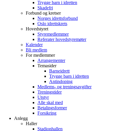
Trygge barn i idretten
Skadefri
Forbund og kretser
Norges idrettsforbund
Oslo idrettskrets
Hovedstyret
Styremedlemmer
Referater hovedstyremøter
Kalender
Bli medlem
For medlemmer
Arrangementer
Temasider
Barneidrett
Trygge barn i idretten
Antindoping
Medlems- og treningsavgifter
Treningstider
Utstyr
Alle skal med
Betalingsformer
Forsikring
Anlegg
Haller
Stadionhallen