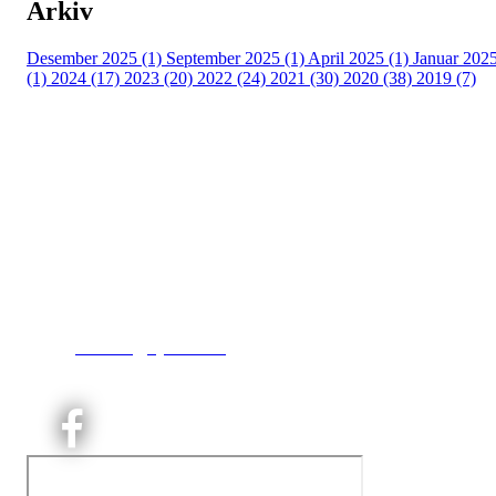
Arkiv
Desember 2025 (1)
September 2025 (1)
April 2025 (1)
Januar 202
(1)
2024 (17)
2023 (20)
2022 (24)
2021 (30)
2020 (38)
2019 (7)
Kjelsås IL
Engebråtveien 11
inng. Neptunveien 8 -12
0493 Oslo
T:
9191 1913
E:
kontoret@kjelsaas.no
Orgnr: ‍975 663 450