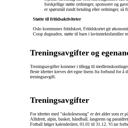
forskjellige støtte ordninger, sponsorer og ga
er spørsmål rundt betaling eller ordninger, så 
Støtte til fritidsaktiviteter
Oslo kommunes fritidskort, Fritidskortet gir økonomisk 
Coop dugnaden, støtte til barn i lavinntektsfamilier mul
Treningsavgifter og egenan
Treningsavgifter kommer i tillegg til medlemskontingenten
fleste idretter kreves det egne lisens fra forbund for å
treningsavgift.
Treningsavgifter
For idretter med "skoleårsesong" er det alder som er p
Allidrett, alpin, basket, håndball, langrenn og paraidret
Fotball følger kalenderåret, 01.01 til 31.12. Vi tar forb