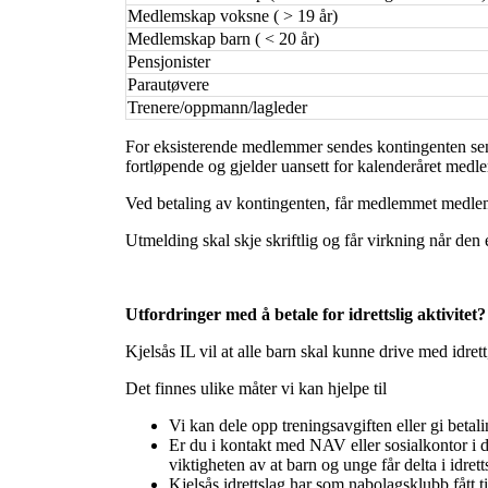
Medlemskap voksne ( > 19 år)
Medlemskap barn ( < 20 år)
Pensjonister
Parautøvere
Trenere/oppmann/lagleder
For eksisterende medlemmer sendes kontingenten send
fortløpende og gjelder uansett for kalenderåret med
Ved betaling av kontingenten, får medlemmet medlemsrett
Utmelding skal skje skriftlig og får virkning når den
Utfordringer med å betale for idrettslig aktivitet?
Kjelsås IL vil at alle barn skal kunne drive med idre
Det finnes ulike måter vi kan hjelpe til
Vi kan dele opp treningsavgiften eller gi beta
Er du i kontakt med NAV eller sosialkontor i d
viktigheten av at barn og unge får delta i idr
Kjelsås idrettslag har som nabolagsklubb fått ti