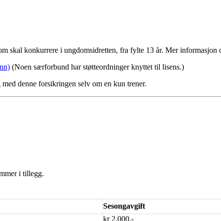
som skal konkurrere i ungdomsidretten, fra fylte 13 år. Mer informasjon o
enn)
(Noen særforbund har støtteordninger knyttet til lisens.)
 med denne forsikringen selv om en kun trener.
mmer i tillegg.
Sesongavgift
kr 2.000,-