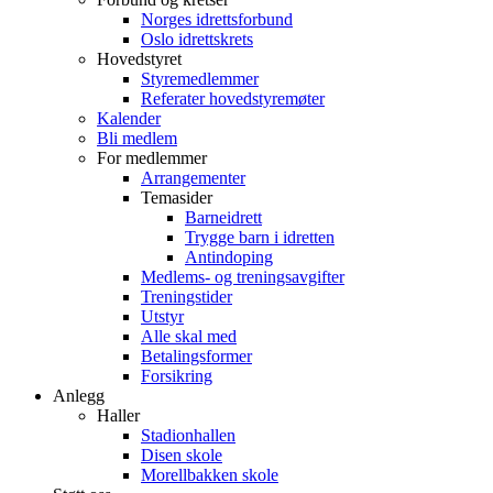
Norges idrettsforbund
Oslo idrettskrets
Hovedstyret
Styremedlemmer
Referater hovedstyremøter
Kalender
Bli medlem
For medlemmer
Arrangementer
Temasider
Barneidrett
Trygge barn i idretten
Antindoping
Medlems- og treningsavgifter
Treningstider
Utstyr
Alle skal med
Betalingsformer
Forsikring
Anlegg
Haller
Stadionhallen
Disen skole
Morellbakken skole