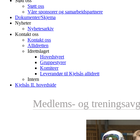
Støtt oss
Støtt oss
Våre sponsorer og samarbeidspartnere
Dokumenter/Skjema
Nyheter
Nyhetesarkiv
Kontakt oss
Kontakt oss
Allidretten
Idrettslaget
Hovedstyret
Gruppestyrer
Komiteer
Leverandør til Kjelsås allidrett
Intern
Kjelsås IL hovedside
Medlems- og treningsavgi