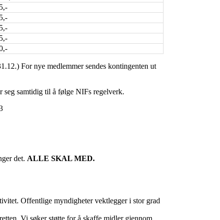
5,-
5,-
5,-
5,-
0,-
 31.12.) For nye medlemmer sendes kontingenten ut
er seg samtidig til å følge NIFs regelverk.
3
nger det.
ALLE SKAL MED.
vitet. Offentlige myndigheter vektlegger i stor grad
dretten. Vi søker støtte for å skaffe midler gjennom