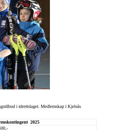
stilbud i idrettslaget. Medlemskap i Kjelsås
emskontingent
2025
400,-