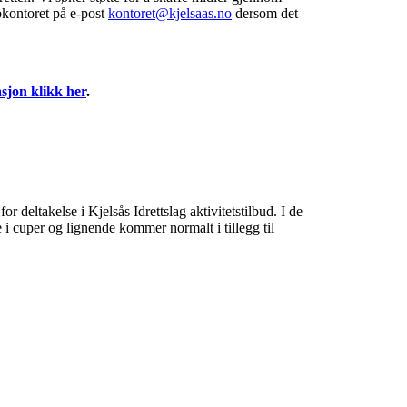
bkontoret på e-post
kontoret@kjelsaas.no
dersom det
sjon klikk her
.
r deltakelse i Kjelsås Idrettslag aktivitetstilbud. I de
se i cuper og lignende kommer normalt i tillegg til