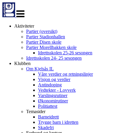
Veksle
navigasjon
Aktiviteter
Partier (oversikt)
Partier Stadionhallen
Partier Disen skole
Partier Morellbakken skole
Idrettsskolen 25-26 sesongen
Idrettsskolen 24- 25 sesongen
Klubben
Om Kjelsås IL
Våre verdier og retningslinjer
Visjon og verdier
Antindoping
Vedtekter - Lovverk
Varslingsrutiner
Økonomirutiner
Politiattest
Temasider
Barneidrett
Trygge barn i idretten
Skadefri
Forbund og kretser