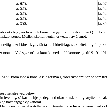
kr. 675,-
kr. 67
kr. 525,-
kr. 52
kr. 525,-
kr. 52
kr. 525,-
kr. 52
kr. 350,-
kr. 35
es ut i begynnelsen av februar, den gjelder for kalenderåret (1.1 tom
lemskap tegnes. Medlemskontingenten er vedtatt av årsmøte.
igheter i idrettslaget, får ta del i idrettslagets aktiviteter og forplikt
 er mottatt. Ved spørsmål ta kontakt med klubbkontoret på tlf: 91 91 191
tt, og vil bidra med å finne løsninger hva gjelder økonomi for de som tre
lingsutsettelse ved behov.
in hverdag, så kan de hjelpe deg med økonomisk bidrag knyttet mot akti
ettslag uavhengig av økonomi.
ldelt noen midler til å støtte de som trenger dette for å ha barna med i i