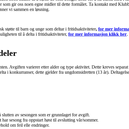
ver som gir oss noen egne midler til dette formålet. Ta kontakt med Klub
finner vi sammen en løsning.
støtte til barn og unge som deltar i fritidsaktiviteter
,
for mer informa
igheten til å delta i fritidsaktiviteter,
for mer informasjon klikk her
.
deler
. Avgiften varierer etter alder og type aktivitet. Dette kreves separat fo
 delta i konkurranser, dette gjelder fra ungdomsidretten (13 år). Deltagel
å slutten av sesongen som er grunnlaget for avgift.
t har sesong fra oppstart høst til avslutting vår/sommer.
ehold om feil elle endringer.