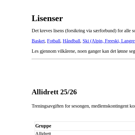
Lisenser
Det kreves lisens (forsikring via særforbund) for alle 
Basket
,
Fotball
,
Håndball
,
Ski (Alpin, Freeski, Langr
Les gjennom vilkårene, noen ganger kan det lønne seg
Allidrett 25/26
Treningsavgiften for sesongen, medlemskontingent ko
Gruppe
Allidrett