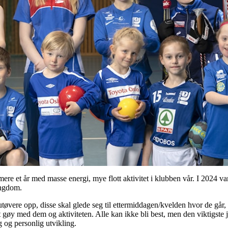
ere et år med masse energi, mye flott aktivitet i klubben vår. I 2024 va
ungdom.
tøvere opp, disse skal glede seg til ettermiddagen/kvelden hvor de går,
et gøy med dem og aktiviteten. Alle kan ikke bli best, men den viktigste
g og personlig utvikling.