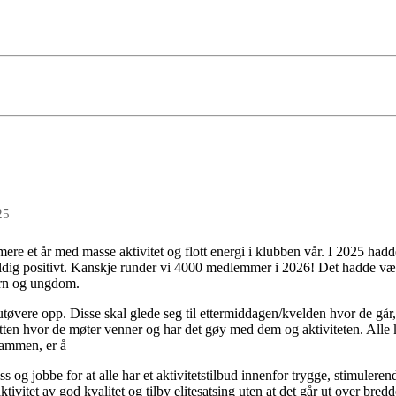
25
ere et år med masse aktivitet og flott energi i klubben vår. I 2025 hadd
veldig positivt. Kanskje runder vi 4000 medlemmer i 2026! Det hadde væ
barn og ungdom.
tøvere opp. Disse skal glede seg til ettermiddagen/kvelden hvor de går,
etten hvor de møter venner og har det gøy med dem og aktiviteten. Alle
 sammen, er å
s og jobbe for at alle har et aktivitetstilbud innenfor trygge, stimuleren
tivitet av god kvalitet og tilby elitesatsing uten at det går ut over bred