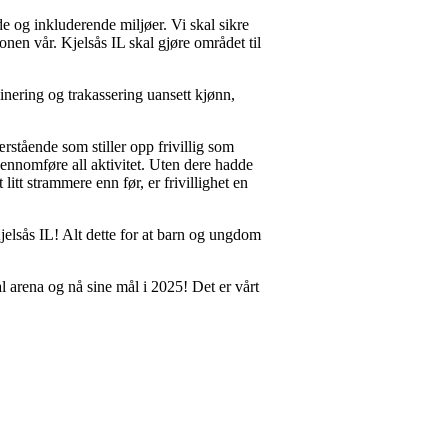
nde og inkluderende miljøer. Vi skal sikre
jonen vår. Kjelsås IL skal gjøre området til
inering og trakassering uansett kjønn,
ærstående som stiller opp frivillig som
gjennomføre all aktivitet. Uten dere hadde
litt strammere enn før, er frivillighet en
Kjelsås IL! Alt dette for at barn og ungdom
ial arena og nå sine mål i 2025! Det er vårt