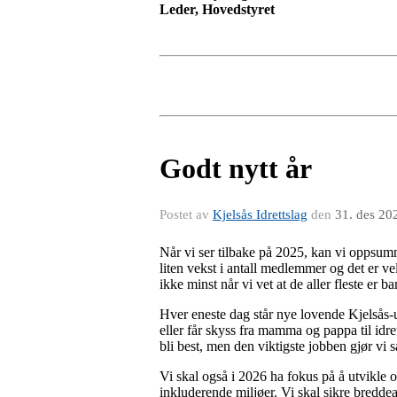
Leder, Hovedstyret
Godt nytt år
Postet av
Kjelsås Idrettslag
den
31. des 20
Når vi ser tilbake på 2025, kan vi oppsumm
liten vekst i antall medlemmer og det er 
ikke minst når vi vet at de aller fleste er 
Hver eneste dag står nye lovende Kjelsås-u
eller får skyss fra mamma og pappa til idr
bli best, men den viktigste jobben gjør vi
Vi skal også i 2026 ha fokus på å utvikle os
inkluderende miljøer. Vi skal sikre breddeak