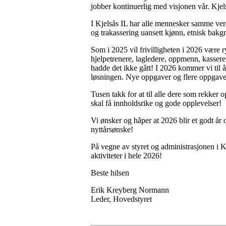
jobber kontinuerlig med visjonen vår. Kjels
I Kjelsås IL har alle mennesker samme verd
og trakassering uansett kjønn, etnisk bakgr
Som i 2025 vil frivilligheten i 2026 være ry
hjelpetrenere, lagledere, oppmenn, kasserere
hadde det ikke gått! I 2026 kommer vi til å t
løsningen. Nye oppgaver og flere oppgaver
Tusen takk for at til alle dere som rekker 
skal få innholdsrike og gode opplevelser!
Vi ønsker og håper at 2026 blir et godt år o
nyttårsønske!
På vegne av styret og administrasjonen i Kj
aktiviteter i hele 2026!
Beste hilsen
Erik Kreyberg Normann
Leder, Hovedstyret