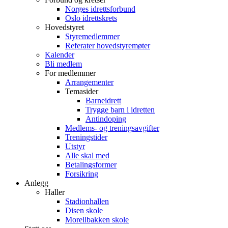
Norges idrettsforbund
Oslo idrettskrets
Hovedstyret
Styremedlemmer
Referater hovedstyremøter
Kalender
Bli medlem
For medlemmer
Arrangementer
Temasider
Barneidrett
Trygge barn i idretten
Antindoping
Medlems- og treningsavgifter
Treningstider
Utstyr
Alle skal med
Betalingsformer
Forsikring
Anlegg
Haller
Stadionhallen
Disen skole
Morellbakken skole