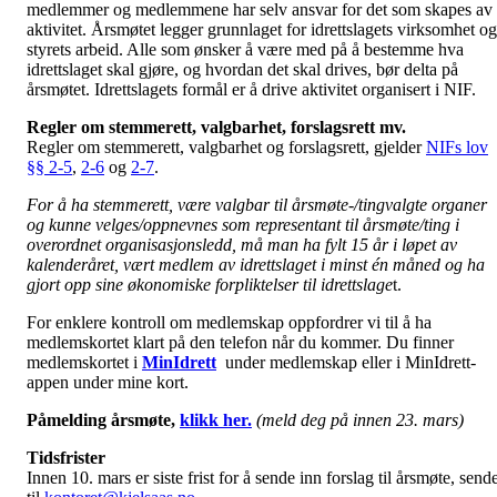
medlemmer og medlemmene har selv ansvar for det som skapes av
aktivitet. Årsmøtet legger grunnlaget for idrettslagets virksomhet og
styrets arbeid. Alle som ønsker å være med på å bestemme hva
idrettslaget skal gjøre, og hvordan det skal drives, bør delta på
årsmøtet. Idrettslagets formål er å drive aktivitet organisert i NIF.
Regler om stemmerett, valgbarhet, forslagsrett mv.
Regler om stemmerett, valgbarhet og forslagsrett, gjelder
NIFs lov
§§ 2-5
,
2-6
og
2-7
.
For å ha stemmerett, være valgbar til årsmøte-/tingvalgte organer
og kunne velges/oppnevnes som representant til årsmøte/ting i
overordnet organisasjonsledd, må man ha fylt 15 år i løpet av
kalenderåret, vært medlem av idrettslaget i minst én måned og ha
gjort opp sine økonomiske forpliktelser til idrettslage
t.
For enklere kontroll om medlemskap oppfordrer vi til å ha
medlemskortet klart på den telefon når du kommer. Du finner
medlemskortet i
MinIdrett
under medlemskap eller i MinIdrett-
appen under mine kort.
Påmelding årsmøte,
klikk her.
(meld deg på innen 23. mars)
Tidsfrister
Innen 10. mars er siste frist for å sende inn forslag til årsmøte, send