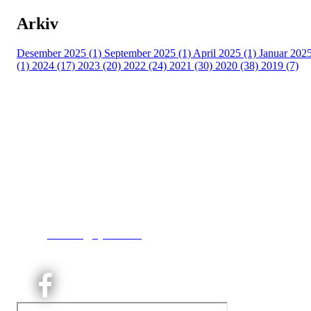
Arkiv
Desember 2025 (1)
September 2025 (1)
April 2025 (1)
Januar 202
(1)
2024 (17)
2023 (20)
2022 (24)
2021 (30)
2020 (38)
2019 (7)
Kjelsås IL
Engebråtveien 11
inng. Neptunveien 8 -12
0493 Oslo
T:
9191 1913
E:
kontoret@kjelsaas.no
Orgnr: ‍975 663 450