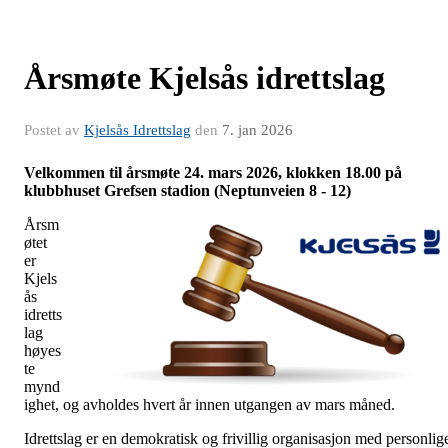
Årsmøte Kjelsås idrettslag
Postet av
Kjelsås Idrettslag
den
7. jan 2026
Velkommen til årsmøte 24. mars 2026, klokken 18.00 på
klubbhuset Grefsen stadion (Neptunveien 8 - 12)
Årsm
øtet
er
Kjels
ås
idretts
lag
høyes
te
mynd
ighet, og avholdes hvert år innen utgangen av mars måned.
Idrettslag er en demokratisk og frivillig organisasjon med personlig