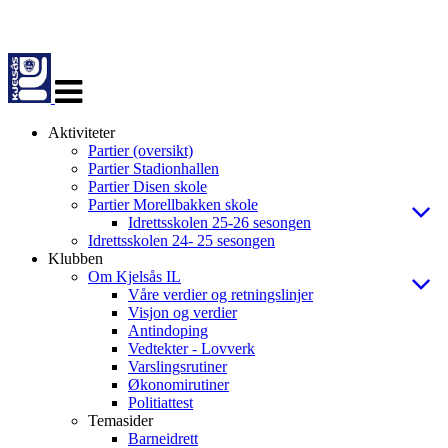
Veksle
navigasjon
Aktiviteter
Partier (oversikt)
Partier Stadionhallen
Partier Disen skole
Partier Morellbakken skole
Idrettsskolen 25-26 sesongen
Idrettsskolen 24- 25 sesongen
Klubben
Om Kjelsås IL
Våre verdier og retningslinjer
Visjon og verdier
Antindoping
Vedtekter - Lovverk
Varslingsrutiner
Økonomirutiner
Politiattest
Temasider
Barneidrett