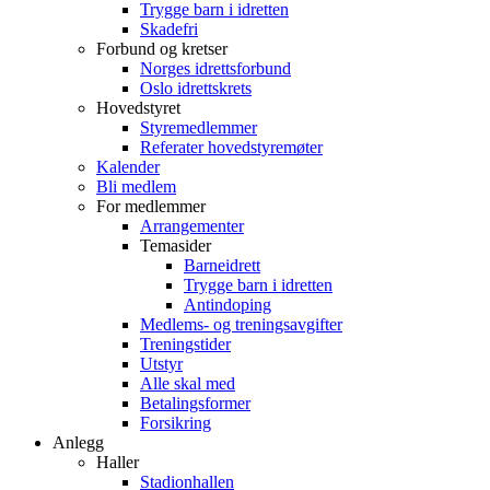
Trygge barn i idretten
Skadefri
Forbund og kretser
Norges idrettsforbund
Oslo idrettskrets
Hovedstyret
Styremedlemmer
Referater hovedstyremøter
Kalender
Bli medlem
For medlemmer
Arrangementer
Temasider
Barneidrett
Trygge barn i idretten
Antindoping
Medlems- og treningsavgifter
Treningstider
Utstyr
Alle skal med
Betalingsformer
Forsikring
Anlegg
Haller
Stadionhallen