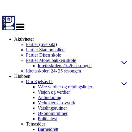
Veksle
navigasjon
Aktiviteter
Partier (oversikt)
Partier Stadionhallen
Partier Disen skole
Partier Morellbakken skole
Idrettsskolen 25-26 sesongen
Idrettsskolen 24- 25 sesongen
Klubben
Om Kjelsås IL
Våre verdier og retningslinjer
Visjon og verdier
Antindoping
Vedtekter - Lovverk
Varslingsrutiner
Økonomirutiner
Politiattest
Temasider
Barneidrett