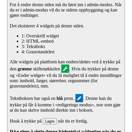
For å endre denne siden må du først inn i admin-modus. Når
du er i admin-modus vil du se sidens oppbyggning og kan
gjøre endringer.
Det eksisterer 4 widgets på denne siden.
1: Overskrift widget
2: HTML-embed
3: Tekstboks
4: Grasrotandelen
Alle widgets på plattform kan endres/slettes ved å trykke på
den
grønne
skiftenøkkelen
. Hvis du trykker på denne
og «Endre widget» vil du få mulighet til å endre innstillinger
som: innhold, farger, størrelser, orgnummer (for
grasrotandelen), mm.
Tekstboksen har også en
blå
penn.
. Denne kan du
trykke på får å komme i «redigerings modus», noe som gjør
at du kan skrive innhold direkte inn i boksen.
Husk å trykke på
når du er ferdig.
Lagre
Ikke glem å slette denne hjelpetekst-widgetten når du er