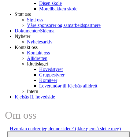
Disen skole
Morellbakken skole
Støtt oss
Støtt oss
Våre sponsorer og samarbeidspartnere
Dokumenter/Skjema
Nyheter
Nyhetesarkiv
Kontakt oss
Kontakt oss
Allidretten
Idrettslaget
Hovedstyret
Gruppestyrer
Komiteer
Leverandør til Kjelsås allidrett
Intern
Kjelsås IL hovedside
Om oss
Hvordan endrer jeg denne siden? (ikke glem å slette meg)