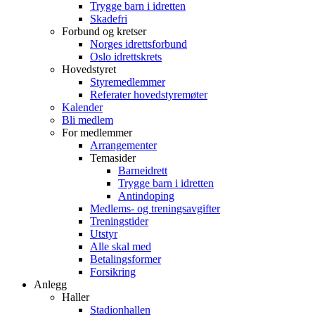
Trygge barn i idretten
Skadefri
Forbund og kretser
Norges idrettsforbund
Oslo idrettskrets
Hovedstyret
Styremedlemmer
Referater hovedstyremøter
Kalender
Bli medlem
For medlemmer
Arrangementer
Temasider
Barneidrett
Trygge barn i idretten
Antindoping
Medlems- og treningsavgifter
Treningstider
Utstyr
Alle skal med
Betalingsformer
Forsikring
Anlegg
Haller
Stadionhallen