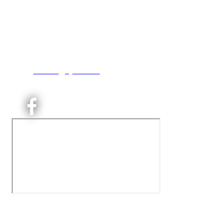
Kjelsås IL
Engebråtveien 11
inng. Neptunveien 8 -12
0493 Oslo
T:
9191 1913
E:
kontoret@kjelsaas.no
Orgnr: ‍975 663 450