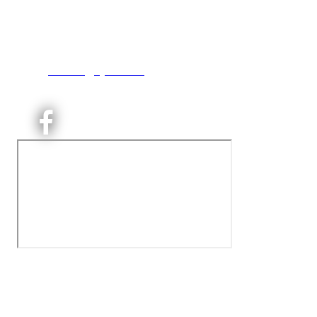
Engebråtveien 11
inng. Neptunveien 8 -12
0493 Oslo
T:
9191 1913
E:
kontoret@kjelsaas.no
Orgnr: ‍975 663 450