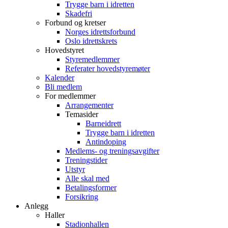
Trygge barn i idretten
Skadefri
Forbund og kretser
Norges idrettsforbund
Oslo idrettskrets
Hovedstyret
Styremedlemmer
Referater hovedstyremøter
Kalender
Bli medlem
For medlemmer
Arrangementer
Temasider
Barneidrett
Trygge barn i idretten
Antindoping
Medlems- og treningsavgifter
Treningstider
Utstyr
Alle skal med
Betalingsformer
Forsikring
Anlegg
Haller
Stadionhallen