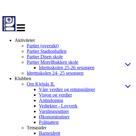
Veksle
navigasjon
Aktiviteter
Partier (oversikt)
Partier Stadionhallen
Partier Disen skole
Partier Morellbakken skole
Idrettsskolen 25-26 sesongen
Idrettsskolen 24- 25 sesongen
Klubben
Om Kjelsås IL
Våre verdier og retningslinjer
Visjon og verdier
Antindoping
Vedtekter - Lovverk
Varslingsrutiner
Økonomirutiner
Politiattest
Temasider
Barneidrett