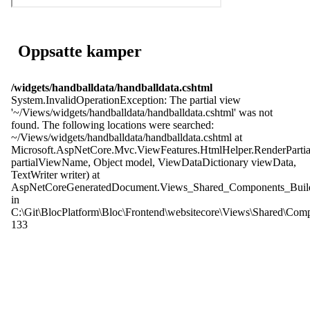
Oppsatte kamper
/widgets/handballdata/handballdata.cshtml
System.InvalidOperationException: The partial view
'~/Views/widgets/handballdata/handballdata.cshtml' was not
found. The following locations were searched:
~/Views/widgets/handballdata/handballdata.cshtml at
Microsoft.AspNetCore.Mvc.ViewFeatures.HtmlHelper.RenderPartia
partialViewName, Object model, ViewDataDictionary viewData,
TextWriter writer) at
AspNetCoreGeneratedDocument.Views_Shared_Components_Build
in
C:\Git\BlocPlatform\Bloc\Frontend\websitecore\Views\Shared\Co
133
Kjelsås IL