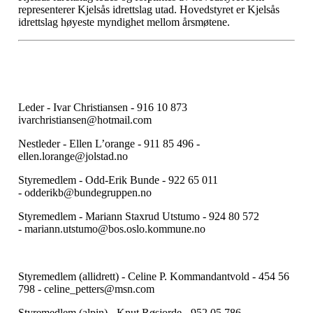
representerer Kjelsås idrettslag utad. Hovedstyret er Kjelsås
idrettslag høyeste myndighet mellom årsmøtene.
Leder - Ivar Christiansen - 916 10 873
ivarchristiansen@hotmail.com
Nestleder - Ellen L’orange - 911 85 496 -
ellen.lorange@jolstad.no
Styremedlem - Odd-Erik Bunde - 922 65 011
- odderikb@bundegruppen.no
Styremedlem - Mariann Staxrud Utstumo - 924 80 572
- mariann.utstumo@bos.oslo.kommune.no
Styremedlem (allidrett) - Celine P. Kommandantvold - 454 56
798 - celine_petters@msn.com
Styremedlem (alpin) - Knut Røsjorde - 952 05 786 -