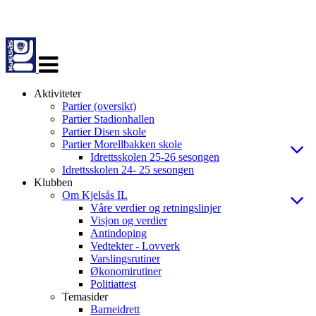
Veksle
navigasjon
Aktiviteter
Partier (oversikt)
Partier Stadionhallen
Partier Disen skole
Partier Morellbakken skole
Idrettsskolen 25-26 sesongen
Idrettsskolen 24- 25 sesongen
Klubben
Om Kjelsås IL
Våre verdier og retningslinjer
Visjon og verdier
Antindoping
Vedtekter - Lovverk
Varslingsrutiner
Økonomirutiner
Politiattest
Temasider
Barneidrett