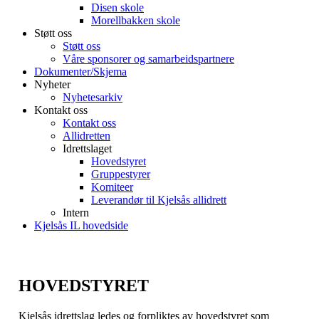
Disen skole
Morellbakken skole
Støtt oss
Støtt oss
Våre sponsorer og samarbeidspartnere
Dokumenter/Skjema
Nyheter
Nyhetesarkiv
Kontakt oss
Kontakt oss
Allidretten
Idrettslaget
Hovedstyret
Gruppestyrer
Komiteer
Leverandør til Kjelsås allidrett
Intern
Kjelsås IL hovedside
HOVEDSTYRET
Kjelsås idrettslag ledes og forpliktes av hovedstyret som