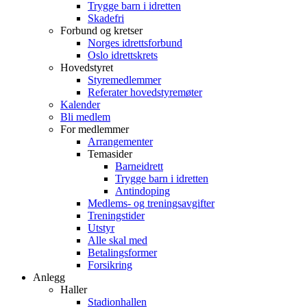
Trygge barn i idretten
Skadefri
Forbund og kretser
Norges idrettsforbund
Oslo idrettskrets
Hovedstyret
Styremedlemmer
Referater hovedstyremøter
Kalender
Bli medlem
For medlemmer
Arrangementer
Temasider
Barneidrett
Trygge barn i idretten
Antindoping
Medlems- og treningsavgifter
Treningstider
Utstyr
Alle skal med
Betalingsformer
Forsikring
Anlegg
Haller
Stadionhallen