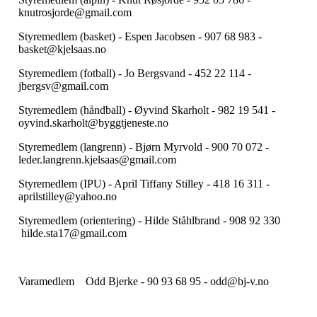
knutrosjorde@gmail.com
Styremedlem (basket) - Espen Jacobsen - 907 68 983 -
basket@kjelsaas.no
Styremedlem (fotball) - Jo Bergsvand - 452 22 114 -
jbergsv@gmail.com
Styremedlem (håndball) - Øyvind Skarholt - 982 19 541 -
oyvind.skarholt@byggtjeneste.no
Styremedlem (langrenn) - Bjørn Myrvold - 900 70 072 -
leder.langrenn.kjelsaas@gmail.com
Styremedlem (IPU) - April Tiffany Stilley - 418 16 311 -
aprilstilley@yahoo.no
Styremedlem (orientering) - Hilde Ståhlbrand - 908 92 330
hilde.sta17@gmail.com
Varamedlem Odd Bjerke - 90 93 68 95 - odd@bj-v.no