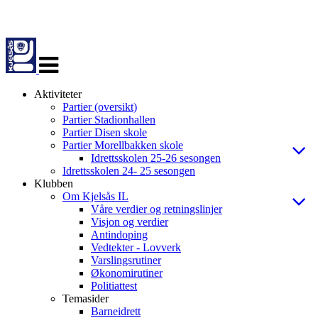
Veksle
navigasjon
Aktiviteter
Partier (oversikt)
Partier Stadionhallen
Partier Disen skole
Partier Morellbakken skole
Idrettsskolen 25-26 sesongen
Idrettsskolen 24- 25 sesongen
Klubben
Om Kjelsås IL
Våre verdier og retningslinjer
Visjon og verdier
Antindoping
Vedtekter - Lovverk
Varslingsrutiner
Økonomirutiner
Politiattest
Temasider
Barneidrett