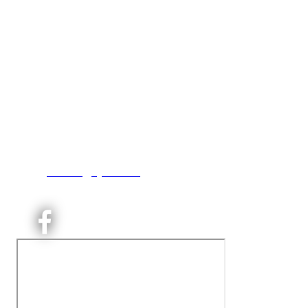
Kjelsås IL
Engebråtveien 11
inng. Neptunveien 8 -12
0493 Oslo
T:
9191 1913
E:
kontoret@kjelsaas.no
Orgnr: ‍975 663 450