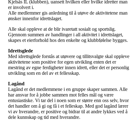
Kjelsås IL (klubben), uansett hvilken eller hvilke idretter man
er involvert i.
Alle medlemmer gis anledning til å utøve de aktivitetene man
ønsker innenfor idrettslaget.
Alle skal oppleve at de blir ivaretatt sosialt og sportslig.
Gjennom summen av handlinger i all aktivitet i idrettslaget,
skapes et eierforhold hos den enkelte og klubbfølelse bygges.
Idrettsglede
Med idrettsglede forstås at utøvere og tillitsvalgte skal oppleve
aktivitetene som positive for egen utvikling enten det er
mestring av egne ferdigheter innen idrett, eller det er personlig
utvikling som en del av et fellesskap.
Lagånd
Lagånd er det medlemmene i en gruppe skaper sammen. Alle
har ansvar for å jobbe sammen mot felles mål og være
entusiastiske. Vi tar del i noen som er større enn oss selv, hvor
det handler om å gi og få i et felleskap. Med god lagånd lærer
vi av hverandre, er positive og bidrar til at andre lykkes ved å
dele kunnskap og tid med hverandre.