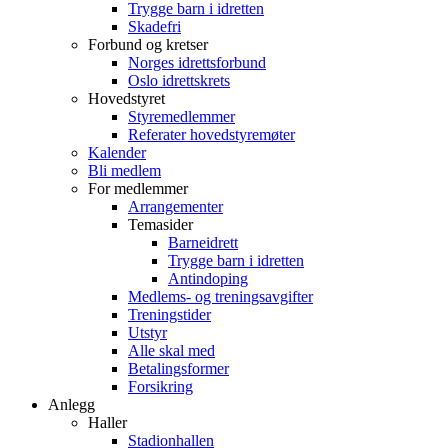
Trygge barn i idretten
Skadefri
Forbund og kretser
Norges idrettsforbund
Oslo idrettskrets
Hovedstyret
Styremedlemmer
Referater hovedstyremøter
Kalender
Bli medlem
For medlemmer
Arrangementer
Temasider
Barneidrett
Trygge barn i idretten
Antindoping
Medlems- og treningsavgifter
Treningstider
Utstyr
Alle skal med
Betalingsformer
Forsikring
Anlegg
Haller
Stadionhallen