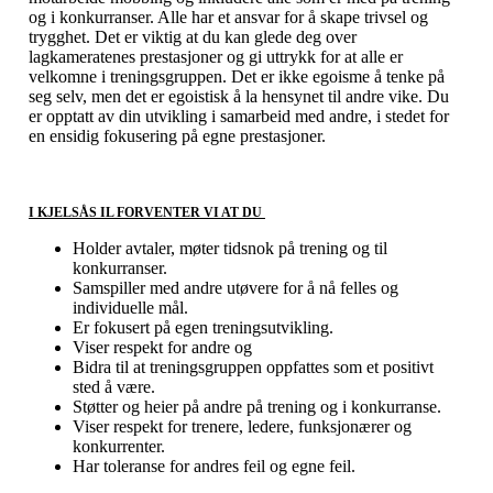
og i konkurranser. Alle har et ansvar for å skape trivsel og
trygghet. Det er viktig at du kan glede deg over
lagkameratenes prestasjoner og gi uttrykk for at alle er
velkomne i treningsgruppen. Det er ikke egoisme å tenke på
seg selv, men det er egoistisk å la hensynet til andre vike. Du
er opptatt av din utvikling i samarbeid med andre, i stedet for
en ensidig fokusering på egne prestasjoner.
I KJELSÅS IL FORVENTER VI AT DU
Holder avtaler, møter tidsnok på trening og til
konkurranser.
Samspiller med andre utøvere for å nå felles og
individuelle mål.
Er fokusert på egen treningsutvikling.
Viser respekt for andre og
Bidra til at treningsgruppen oppfattes som et positivt
sted å være.
Støtter og heier på andre på trening og i konkurranse.
Viser respekt for trenere, ledere, funksjonærer og
konkurrenter.
Har toleranse for andres feil og egne feil.