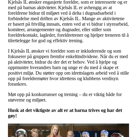
Kjelsås IL ønsker engasjerte foreldre, som er interesserte og er
med på barnas aktiviteter. Kjelsås IL er avhengig av at
foreldrene bidrar til miljøet ved å delta i dugnadsarbeid i
forbindelse med driften av Kjelsås IL. Mange av aktivitetene
er basert på frivillig innsats, enten ved at vi bidrar i styrearbeid,
komiteer, arrangementer og dugnader, eller stiller som
foreldrekontakt, lagleder, foreldretrener og hjelper treneren til å
tilrettelegge for god og effektiv trening.
I Kjelsås IL ønsker vi foreldre som er inkluderende og som
fokuserer på gruppen fremfor enkeltindividene. Når du er med
på aktiviteter, bidrar du der det er behov. Ved å hjelpe og
oppmuntre hverandres barn og unge er du med å skape et
positivt miljø. Du støtter opp om idrettslagets arbeid ved å stille
opp på foreldremøter hvor idrettens og klubbens verdisyn
forankres.
Møt opp på konkurranser og trening – du er viktig både for
utøverne og miljøet.
Husk at det viktigste av alt er at barna trives og har det
gøy!