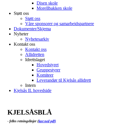
Disen skole
Morellbakken skole
Støtt oss
Støtt oss
Våre sponsorer og samarbeidspartnere
Dokumenter/Skjema
Nyheter
Nyhetesarkiv
Kontakt oss
Kontakt oss
Allidretten
Idrettslaget
Hovedstyret
Gruppestyrer
Komiteer
Leverandør til Kjelsås allidrett
Intern
Kjelsås IL hovedside
KJELSÅSBLÅ
- felles retningslinjer (
last ned pdf)