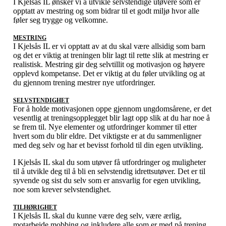
I Kjelsås IL ønsker vi å utvikle selvstendige utøvere som er
opptatt av mestring og som bidrar til et godt miljø hvor alle
føler seg trygge og velkomne.
MESTRING
I Kjelsås IL er vi opptatt av at du skal være allsidig som barn
og det er viktig at treningen blir lagt til rette slik at mestring er
realistisk. Mestring gir deg selvtillit og motivasjon og høyere
opplevd kompetanse. Det er viktig at du føler utvikling og at
du gjennom trening mestrer nye utfordringer.
SELVSTENDIGHET
For å holde motivasjonen oppe gjennom ungdomsårene, er det
vesentlig at treningsopplegget blir lagt opp slik at du har noe å
se frem til. Nye elementer og utfordringer kommer til etter
hvert som du blir eldre. Det viktigste er at du sammenligner
med deg selv og har et bevisst forhold til din egen utvikling.
I Kjelsås IL skal du som utøver få utfordringer og muligheter
til å utvikle deg til å bli en selvstendig idrettsutøver. Det er til
syvende og sist du selv som er ansvarlig for egen utvikling,
noe som krever selvstendighet.
TILHØRIGHET
I Kjelsås IL skal du kunne være deg selv, være ærlig,
motarbeide mobbing og inkludere alle som er med på trening