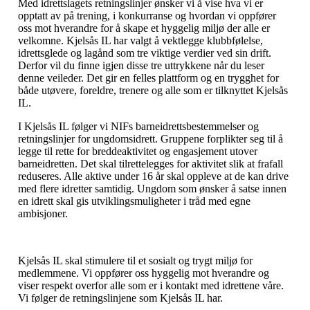
Med idrettslagets retningslinjer ønsker vi å vise hva vi er
opptatt av på trening, i konkurranse og hvordan vi oppfører
oss mot hverandre for å skape et hyggelig miljø der alle er
velkomne. Kjelsås IL har valgt å vektlegge klubbfølelse,
idrettsglede og lagånd som tre viktige verdier ved sin drift.
Derfor vil du finne igjen disse tre uttrykkene når du leser
denne veileder. Det gir en felles plattform og en trygghet for
både utøvere, foreldre, trenere og alle som er tilknyttet Kjelsås
IL.
I Kjelsås IL følger vi NIFs barneidrettsbestemmelser og
retningslinjer for ungdomsidrett. Gruppene forplikter seg til å
legge til rette for breddeaktivitet og engasjement utover
barneidretten. Det skal tilrettelegges for aktivitet slik at frafall
reduseres. Alle aktive under 16 år skal oppleve at de kan drive
med flere idretter samtidig. Ungdom som ønsker å satse innen
en idrett skal gis utviklingsmuligheter i tråd med egne
ambisjoner.
Kjelsås IL skal stimulere til et sosialt og trygt miljø for
medlemmene. Vi oppfører oss hyggelig mot hverandre og
viser respekt overfor alle som er i kontakt med idrettene våre.
Vi følger de retningslinjene som Kjelsås IL har.