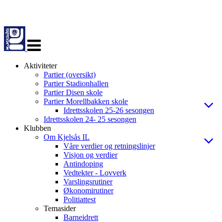
Veksle
navigasjon
Aktiviteter
Partier (oversikt)
Partier Stadionhallen
Partier Disen skole
Partier Morellbakken skole
Idrettsskolen 25-26 sesongen
Idrettsskolen 24- 25 sesongen
Klubben
Om Kjelsås IL
Våre verdier og retningslinjer
Visjon og verdier
Antindoping
Vedtekter - Lovverk
Varslingsrutiner
Økonomirutiner
Politiattest
Temasider
Barneidrett