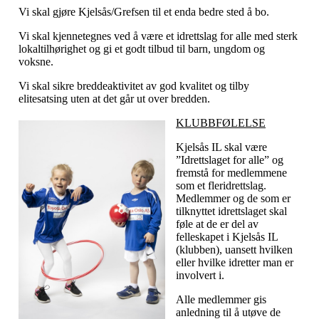
Vi skal gjøre Kjelsås/Grefsen til et enda bedre sted å bo.
Vi skal kjennetegnes ved å være et idrettslag for alle med sterk
lokaltilhørighet og gi et godt tilbud til barn, ungdom og
voksne.
Vi skal sikre breddeaktivitet av god kvalitet og tilby
elitesatsing uten at det går ut over bredden.
KLUBBFØLELSE
Kjelsås IL skal være
”Idrettslaget for alle” og
fremstå for medlemmene
som et fleridrettslag.
Medlemmer og de som er
tilknyttet idrettslaget skal
føle at de er del av
felleskapet i Kjelsås IL
(klubben), uansett hvilken
eller hvilke idretter man er
involvert i.
Alle medlemmer gis
anledning til å utøve de