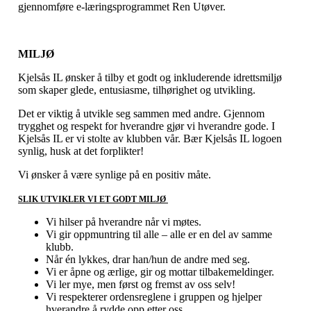
gjennomføre e-læringsprogrammet Ren Utøver.
MILJØ
Kjelsås IL ønsker å tilby et godt og inkluderende idrettsmiljø
som skaper glede, entusiasme, tilhørighet og utvikling.
Det er viktig å utvikle seg sammen med andre. Gjennom
trygghet og respekt for hverandre gjør vi hverandre gode. I
Kjelsås IL er vi stolte av klubben vår. Bær Kjelsås IL logoen
synlig, husk at det forplikter!
Vi ønsker å være synlige på en positiv måte.
SLIK UTVIKLER VI ET GODT MILJØ
Vi hilser på hverandre når vi møtes.
Vi gir oppmuntring til alle – alle er en del av samme
klubb.
Når én lykkes, drar han/hun de andre med seg.
Vi er åpne og ærlige, gir og mottar tilbakemeldinger.
Vi ler mye, men først og fremst av oss selv!
Vi respekterer ordensreglene i gruppen og hjelper
hverandre å rydde opp etter oss.