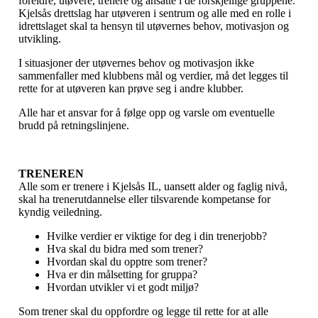
foreldre, utøvere, trenere og ansatte i de forskjellige gruppene.
Kjelsås drettslag har utøveren i sentrum og alle med en rolle i
idrettslaget skal ta hensyn til utøvernes behov, motivasjon og
utvikling.
I situasjoner der utøvernes behov og motivasjon ikke
sammenfaller med klubbens mål og verdier, må det legges til
rette for at utøveren kan prøve seg i andre klubber.
Alle har et ansvar for å følge opp og varsle om eventuelle
brudd på retningslinjene.
TRENEREN
Alle som er trenere i Kjelsås IL, uansett alder og faglig nivå,
skal ha trenerutdannelse eller tilsvarende kompetanse for
kyndig veiledning.
Hvilke verdier er viktige for deg i din trenerjobb?
Hva skal du bidra med som trener?
Hvordan skal du opptre som trener?
Hva er din målsetting for gruppa?
Hvordan utvikler vi et godt miljø?
Som trener skal du oppfordre og legge til rette for at alle