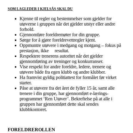
SOM LAGLEDER I KJELSÅS SKAL DU
Kjenne til regler og bestemmelser som gjelder for
utøverne i gruppen når det gjelder utstyr eller andre
forhold.
Gjennomføre foreldremøter for din gruppe.
Sørge for å gjøre foreldrevettregler kjent.
Oppmuntre utøvere i medgang og motgang – fokus på
prestasjon, ikke resultat.
Respektere trenerens autoritet når det gjelder
gjennomføring av treninger og konkurranser.
Vise respekt for andre foreldre, ledere, trenere og
utøvere både fra egen klubb og andre klubber.
Ha framvist gyldig politiattest for formålet før virket
starter.
Påse at utøvere fra det året de fyller 15 år, samt alle
trenere i din gruppe, har gjennomført e-lærings-
programmet ‘Ren Utøver’. Bekreftelse på at alle i
gruppen har gjennomført dette skal sendes
klubbkontoret.
FORELDREROLLEN