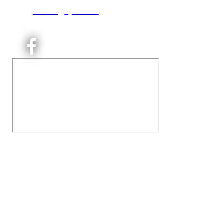
T:
9191 1913
E:
kontoret@kjelsaas.no
Orgnr: ‍975 663 450