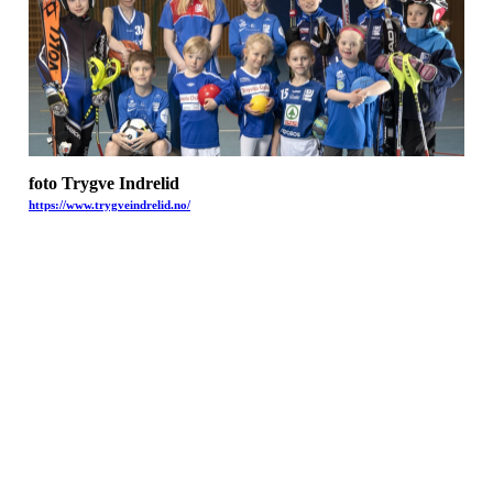
foto Trygve Indrelid
https://www.trygveindrelid.no/
Kjelsås IL
Engebråtveien 11
inng. Neptunveien 8 -12
0493 Oslo