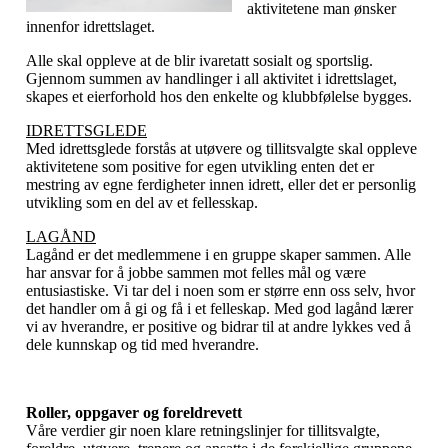
aktivitetene man ønsker
innenfor idrettslaget.
Alle skal oppleve at de blir ivaretatt sosialt og sportslig.
Gjennom summen av handlinger i all aktivitet i idrettslaget,
skapes et eierforhold hos den enkelte og klubbfølelse bygges.
IDRETTSGLEDE
Med idrettsglede forstås at utøvere og tillitsvalgte skal oppleve
aktivitetene som positive for egen utvikling enten det er
mestring av egne ferdigheter innen idrett, eller det er personlig
utvikling som en del av et fellesskap.
LAGÅND
Lagånd er det medlemmene i en gruppe skaper sammen. Alle
har ansvar for å jobbe sammen mot felles mål og være
entusiastiske. Vi tar del i noen som er større enn oss selv, hvor
det handler om å gi og få i et felleskap. Med god lagånd lærer
vi av hverandre, er positive og bidrar til at andre lykkes ved å
dele kunnskap og tid med hverandre.
Roller, oppgaver og foreldrevett
Våre verdier gir noen klare retningslinjer for tillitsvalgte,