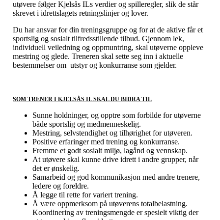
utøvere følger Kjelsås ILs verdier og spilleregler, slik de står
skrevet i idrettslagets retningslinjer og lover.
Du har ansvar for din treningsgruppe og for at de aktive får et
sportslig og sosialt tilfredsstillende tilbud. Gjennom lek,
individuell veiledning og oppmuntring, skal utøverne oppleve
mestring og glede. Treneren skal sette seg inn i aktuelle
bestemmelser om utstyr og konkurranse som gjelder.
SOM TRENER I KJELSÅS IL SKAL DU BIDRA TIL
Sunne holdninger, og opptre som forbilde for utøverne
både sportslig og medmenneskelig.
Mestring, selvstendighet og tilhørighet for utøveren.
Positive erfaringer med trening og konkurranse.
Fremme et godt sosialt miljø, lagånd og vennskap.
At utøvere skal kunne drive idrett i andre grupper, når
det er ønskelig.
Samarbeid og god kommunikasjon med andre trenere,
ledere og foreldre.
Å legge til rette for variert trening.
Å være oppmerksom på utøverens totalbelastning.
Koordinering av treningsmengde er spesielt viktig der