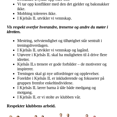
Vi tar opp konflikter med den det gjelder og baksnakker
ikke.
Mobbing tolereres ikke.
I Kjelsås IL utvikler vi vennskap.
Vis respekt overfor hverandre, trenerne og andre du møter i
idretten.
Mestring, selvstendighet og tilhørighet står sentralt i
treningshverdagen.
I Kjelsås IL utvikler vi vennskap og lagånd.
Utøvere i Kjelsås IL skal ha muligheten til å drive flere
idretter.
Kjelsås ILs trenere er gode forbilder – de motiverer og
inspirerer.
Treningen skal gi nye utfordringer og opplevelser.
Foreldre i Kjelsås IL er inkluderende og fokuserer på
gruppen fremfor enkeltindividene.
I Kjelsås IL lærer barna å tåle både medgang og
motgang.
I Kjelsås IL er vi stolte av klubben vår.
Respekter klubbens arbeid.