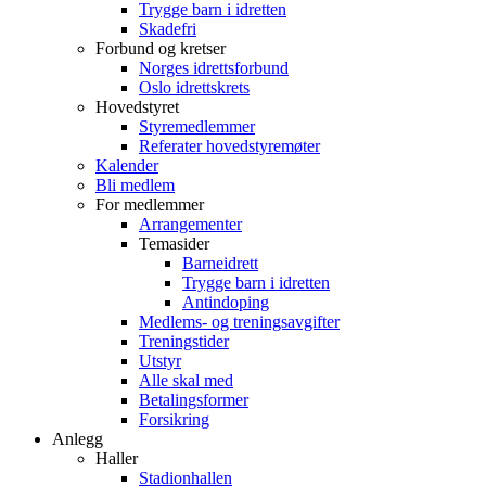
Trygge barn i idretten
Skadefri
Forbund og kretser
Norges idrettsforbund
Oslo idrettskrets
Hovedstyret
Styremedlemmer
Referater hovedstyremøter
Kalender
Bli medlem
For medlemmer
Arrangementer
Temasider
Barneidrett
Trygge barn i idretten
Antindoping
Medlems- og treningsavgifter
Treningstider
Utstyr
Alle skal med
Betalingsformer
Forsikring
Anlegg
Haller
Stadionhallen