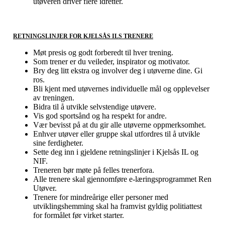
utøveren driver flere idretter.
RETNINGSLINJER FOR KJELSÅS ILS TRENERE
Møt presis og godt forberedt til hver trening.
Som trener er du veileder, inspirator og motivator.
Bry deg litt ekstra og involver deg i utøverne dine. Gi
ros.
Bli kjent med utøvernes individuelle mål og opplevelser
av treningen.
Bidra til å utvikle selvstendige utøvere.
Vis god sportsånd og ha respekt for andre.
Vær bevisst på at du gir alle utøverne oppmerksomhet.
Enhver utøver eller gruppe skal utfordres til å utvikle
sine ferdigheter.
Sette deg inn i gjeldene retningslinjer i Kjelsås IL og
NIF.
Treneren bør møte på felles trenerfora.
Alle trenere skal gjennomføre e-læringsprogrammet Ren
Utøver.
Trenere for mindreårige eller personer med
utviklingshemming skal ha framvist gyldig politiattest
for formålet før virket starter.