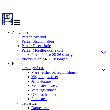
Veksle
navigasjon
Aktiviteter
Partier (oversikt)
Partier Stadionhallen
Partier Disen skole
Partier Morellbakken skole
Idrettsskolen 25-26 sesongen
Idrettsskolen 24- 25 sesongen
Klubben
Om Kjelsås IL
Våre verdier og retningslinjer
Visjon og verdier
Antindoping
Vedtekter - Lovverk
Varslingsrutiner
Økonomirutiner
Politiattest
Temasider
Barneidrett