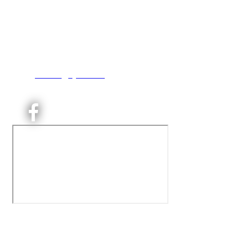
Kjelsås IL
Engebråtveien 11
inng. Neptunveien 8 -12
0493 Oslo
T:
9191 1913
E:
kontoret@kjelsaas.no
Orgnr: ‍975 663 450