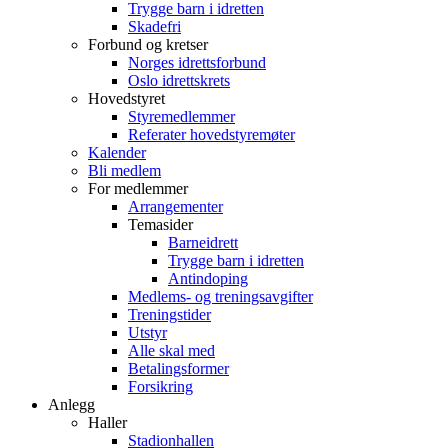
Trygge barn i idretten
Skadefri
Forbund og kretser
Norges idrettsforbund
Oslo idrettskrets
Hovedstyret
Styremedlemmer
Referater hovedstyremøter
Kalender
Bli medlem
For medlemmer
Arrangementer
Temasider
Barneidrett
Trygge barn i idretten
Antindoping
Medlems- og treningsavgifter
Treningstider
Utstyr
Alle skal med
Betalingsformer
Forsikring
Anlegg
Haller
Stadionhallen