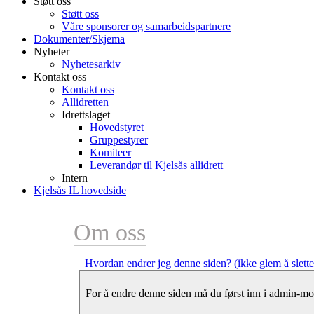
Støtt oss
Støtt oss
Våre sponsorer og samarbeidspartnere
Dokumenter/Skjema
Nyheter
Nyhetesarkiv
Kontakt oss
Kontakt oss
Allidretten
Idrettslaget
Hovedstyret
Gruppestyrer
Komiteer
Leverandør til Kjelsås allidrett
Intern
Kjelsås IL hovedside
Om oss
Hvordan endrer jeg denne siden? (ikke glem å slett
For å endre denne siden må du først inn i admin-mo