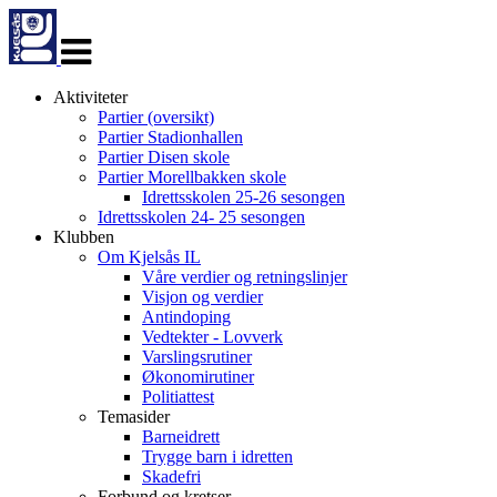
Veksle
navigasjon
Aktiviteter
Partier (oversikt)
Partier Stadionhallen
Partier Disen skole
Partier Morellbakken skole
Idrettsskolen 25-26 sesongen
Idrettsskolen 24- 25 sesongen
Klubben
Om Kjelsås IL
Våre verdier og retningslinjer
Visjon og verdier
Antindoping
Vedtekter - Lovverk
Varslingsrutiner
Økonomirutiner
Politiattest
Temasider
Barneidrett
Trygge barn i idretten
Skadefri
Forbund og kretser