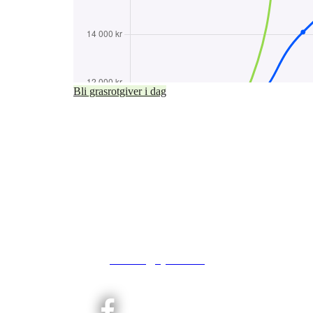
Bli grasrotgiver i dag
Kjelsås IL
Engebråtveien 11
inng. Neptunveien 8 -12
0493 Oslo
T:
9191 1913
E:
kontoret@kjelsaas.no
Orgnr: ‍975 663 450