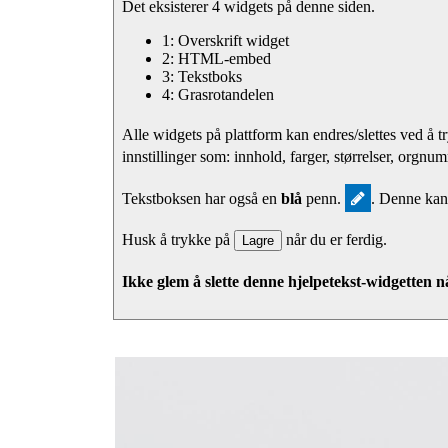
Det eksisterer 4 widgets på denne siden.
1: Overskrift widget
2: HTML-embed
3: Tekstboks
4: Grasrotandelen
Alle widgets på plattform kan endres/slettes ved å 
innstillinger som: innhold, farger, størrelser, orgn
Tekstboksen har også en
blå
penn.
. Denne kan
Husk å trykke på
når du er ferdig.
Lagre
Ikke glem å slette denne hjelpetekst-widgetten n