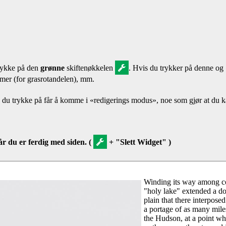
trykke på den
grønne
skiftenøkkelen
. Hvis du trykker på denne og 
ummer (for grasrotandelen), mm.
 du trykke på får å komme i «redigerings modus», noe som gjør at du ka
år du er ferdig med siden. (
+ "Slett Widget" )
Winding its way among co
"holy lake" extended a doz
plain that there interpose
a portage of as many mile
the Hudson, at a point wher