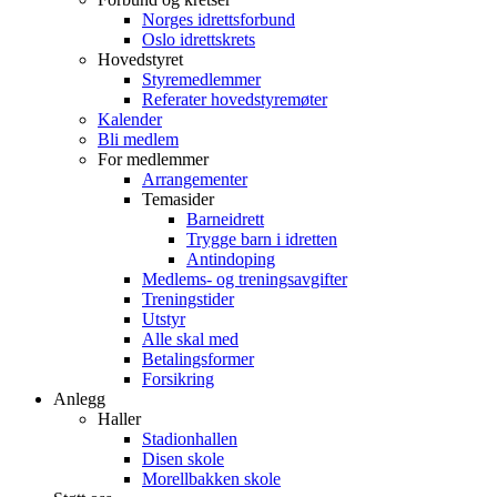
Norges idrettsforbund
Oslo idrettskrets
Hovedstyret
Styremedlemmer
Referater hovedstyremøter
Kalender
Bli medlem
For medlemmer
Arrangementer
Temasider
Barneidrett
Trygge barn i idretten
Antindoping
Medlems- og treningsavgifter
Treningstider
Utstyr
Alle skal med
Betalingsformer
Forsikring
Anlegg
Haller
Stadionhallen
Disen skole
Morellbakken skole