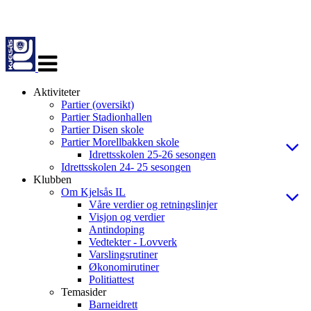
Veksle
navigasjon
Aktiviteter
Partier (oversikt)
Partier Stadionhallen
Partier Disen skole
Partier Morellbakken skole
Idrettsskolen 25-26 sesongen
Idrettsskolen 24- 25 sesongen
Klubben
Om Kjelsås IL
Våre verdier og retningslinjer
Visjon og verdier
Antindoping
Vedtekter - Lovverk
Varslingsrutiner
Økonomirutiner
Politiattest
Temasider
Barneidrett