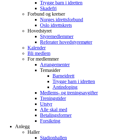
Trygge barn i idretten
Skadefri
Forbund og kretser
Norges idrettsforbund
Oslo idrettskrets
Hovedstyret
Styremedlemmer
Referater hovedstyremøter
Kalender
Bli medlem
For medlemmer
Arrangementer
Temasider
Barneidrett
Trygge barn i idretten
Antindoping
Medlems- og treningsavgifter
Treningstider
Utstyr
Alle skal med
Betalingsformer
Forsikring
Anlegg
Haller
Stadionhallen