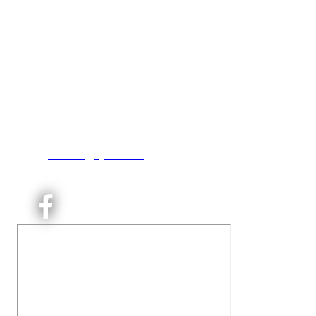
Kjelsås IL
Engebråtveien 11
inng. Neptunveien 8 -12
0493 Oslo
T:
9191 1913
E:
kontoret@kjelsaas.no
Orgnr: ‍975 663 450