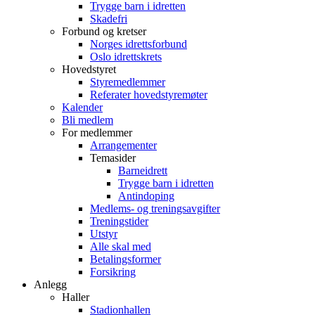
Trygge barn i idretten
Skadefri
Forbund og kretser
Norges idrettsforbund
Oslo idrettskrets
Hovedstyret
Styremedlemmer
Referater hovedstyremøter
Kalender
Bli medlem
For medlemmer
Arrangementer
Temasider
Barneidrett
Trygge barn i idretten
Antindoping
Medlems- og treningsavgifter
Treningstider
Utstyr
Alle skal med
Betalingsformer
Forsikring
Anlegg
Haller
Stadionhallen