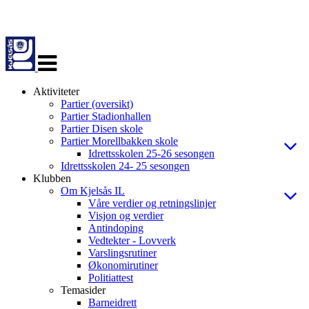
Veksle
navigasjon
Aktiviteter
Partier (oversikt)
Partier Stadionhallen
Partier Disen skole
Partier Morellbakken skole
Idrettsskolen 25-26 sesongen
Idrettsskolen 24- 25 sesongen
Klubben
Om Kjelsås IL
Våre verdier og retningslinjer
Visjon og verdier
Antindoping
Vedtekter - Lovverk
Varslingsrutiner
Økonomirutiner
Politiattest
Temasider
Barneidrett