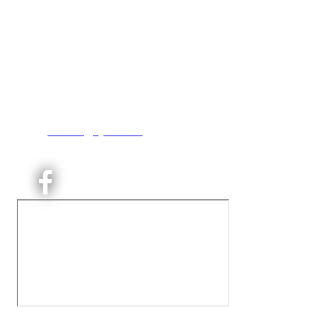
Kjelsås IL
Engebråtveien 11
inng. Neptunveien 8 -12
0493 Oslo
T:
9191 1913
E:
kontoret@kjelsaas.no
Orgnr: ‍975 663 450