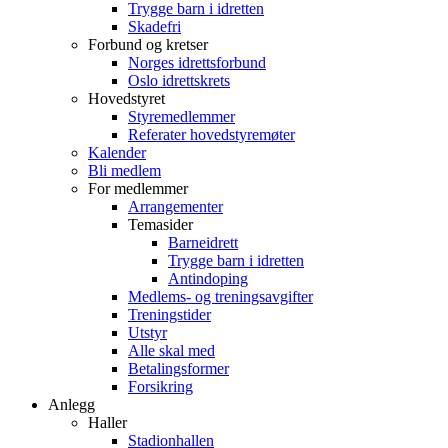
Trygge barn i idretten
Skadefri
Forbund og kretser
Norges idrettsforbund
Oslo idrettskrets
Hovedstyret
Styremedlemmer
Referater hovedstyremøter
Kalender
Bli medlem
For medlemmer
Arrangementer
Temasider
Barneidrett
Trygge barn i idretten
Antindoping
Medlems- og treningsavgifter
Treningstider
Utstyr
Alle skal med
Betalingsformer
Forsikring
Anlegg
Haller
Stadionhallen