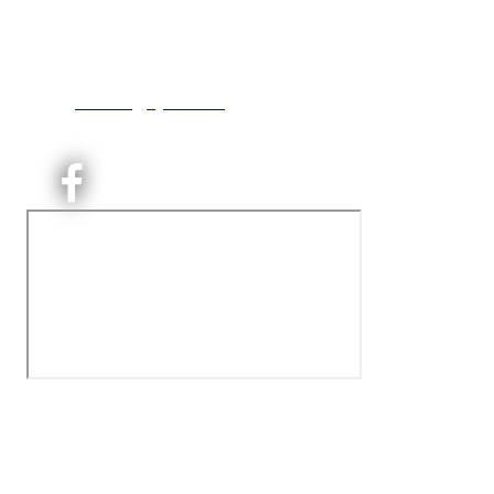
Engebråtveien 11
inng. Neptunveien 8 -12
0493 Oslo
T:
9191 1913
E:
kontoret@kjelsaas.no
Orgnr: ‍975 663 450