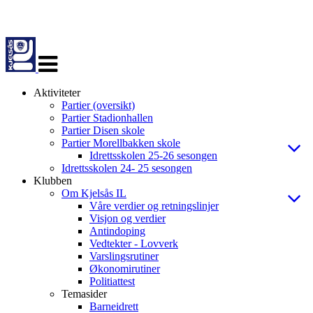
Veksle
navigasjon
Aktiviteter
Partier (oversikt)
Partier Stadionhallen
Partier Disen skole
Partier Morellbakken skole
Idrettsskolen 25-26 sesongen
Idrettsskolen 24- 25 sesongen
Klubben
Om Kjelsås IL
Våre verdier og retningslinjer
Visjon og verdier
Antindoping
Vedtekter - Lovverk
Varslingsrutiner
Økonomirutiner
Politiattest
Temasider
Barneidrett